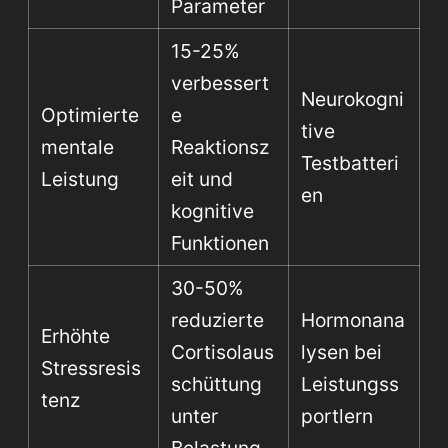
Parameter
15-25%
verbessert
Neurokogni
Optimierte
e
tive
mentale
Reaktionsz
Testbatteri
Leistung
eit und
en
kognitive
Funktionen
30-50%
reduzierte
Hormonana
Erhöhte
Cortisolaus
lysen bei
Stressresis
schüttung
Leistungss
tenz
unter
portlern
Belastung