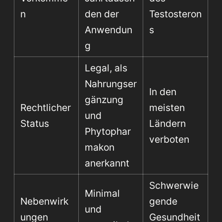
n
den der
Testosteron
Anwendun
s
g
Legal, als
Nahrungser
In den
gänzung
Rechtlicher
meisten
und
Status
Ländern
Phytophar
verboten
makon
anerkannt
Schwerwie
Minimal
Nebenwirk
gende
und
ungen
Gesundheit