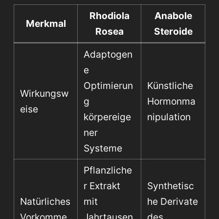
Rhodiola
Anabole
Merkmal
Rosea
Steroide
Adaptogen
e
Optimierun
Künstliche
Wirkungsw
g
Hormonma
eise
körpereige
nipulation
ner
Systeme
Pflanzliche
r Extrakt
Synthetisc
Natürliches
mit
he Derivate
Vorkomme
Jahrtausen
des