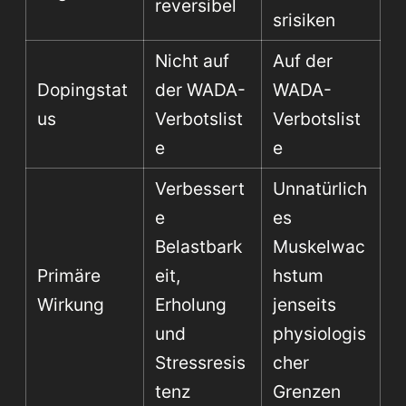
reversibel
srisiken
Nicht auf
Auf der
Dopingstat
der WADA-
WADA-
us
Verbotslist
Verbotslist
e
e
Verbessert
Unnatürlich
e
es
Belastbark
Muskelwac
Primäre
eit,
hstum
Wirkung
Erholung
jenseits
und
physiologis
Stressresis
cher
tenz
Grenzen