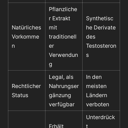
Pflanzliche
r Extrakt
Synthetisc
Natürliches
mit
he Derivate
Vorkomme
traditionell
des
n
er
Testosteron
Verwendun
s
g
Legal, als
In den
Rechtlicher
Nahrungser
meisten
Status
gänzung
Ländern
verfügbar
verboten
Unterdrück
Erhält
t