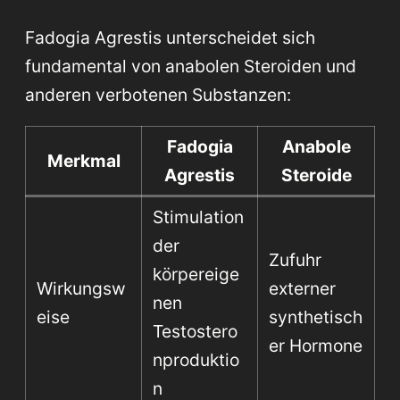
Fadogia Agrestis unterscheidet sich
fundamental von anabolen Steroiden und
anderen verbotenen Substanzen:
Fadogia
Anabole
Merkmal
Agrestis
Steroide
Stimulation
der
Zufuhr
körpereige
Wirkungsw
externer
nen
eise
synthetisch
Testostero
er Hormone
nproduktio
n