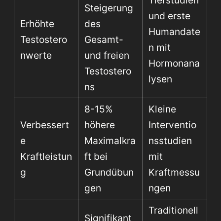
Steigerung
und erste
Erhöhte
des
Humandate
Testostero
Gesamt-
n mit
nwerte
und freien
Hormonana
Testostero
lysen
ns
8-15%
Kleine
Verbessert
höhere
Interventio
e
Maximalkra
nsstudien
Kraftleistun
ft bei
mit
g
Grundübun
Kraftmessu
gen
ngen
Traditionell
Signifikant