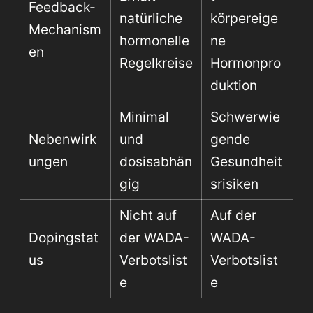
Feedback-
natürliche
körpereige
Mechanism
hormonelle
ne
en
Regelkreise
Hormonpro
duktion
Minimal
Schwerwie
Nebenwirk
und
gende
ungen
dosisabhän
Gesundheit
gig
srisiken
Nicht auf
Auf der
Dopingstat
der WADA-
WADA-
us
Verbotslist
Verbotslist
e
e