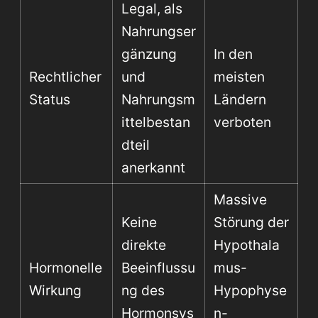
Legal, als
Nahrungser
gänzung
In den
Rechtlicher
und
meisten
Status
Nahrungsm
Ländern
ittelbestan
verboten
dteil
anerkannt
Massive
Keine
Störung der
direkte
Hypothala
Hormonelle
Beeinflussu
mus-
Wirkung
ng des
Hypophyse
Hormonsys
n-