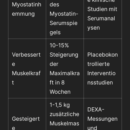
Myostatinh
des
Studien mit
emmung
Myostatin-
Serumanal
Serumspie
ysen
gels
10-15%
Verbessert
Steigerung
Placebokon
e
der
trollierte
Muskelkraf
Maximalkra
Interventio
t
ft in 8
nsstudien
Wochen
1-1,5 kg
DEXA-
zusätzliche
Gesteigert
Messungen
Muskelmas
e
und